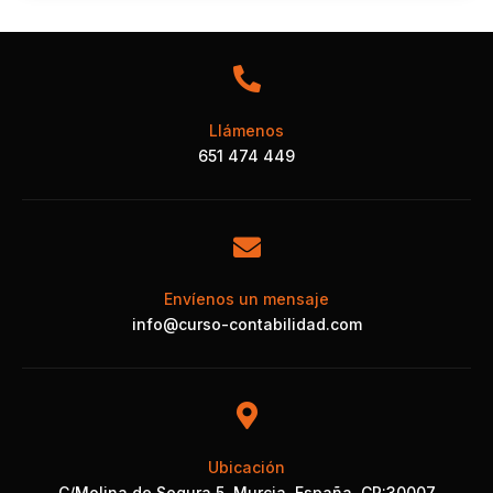
Llámenos
651 474 449
Envíenos un mensaje
info@curso-contabilidad.com
Ubicación
C/Molina de Segura 5, Murcia, España. CP:30007