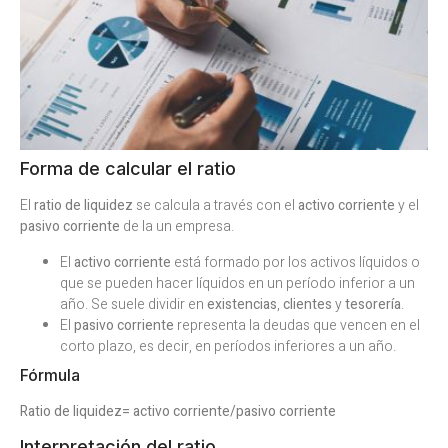
Forma de calcular el ratio
El
ratio de liquidez
se calcula a través con el
activo corriente
y el
pasivo corriente
de la un empresa.
El
activo corriente
está formado por los activos líquidos o
que se pueden hacer líquidos en un período inferior a un
año. Se suele dividir en
existencias
,
clientes
y
tesorería
.
El
pasivo corriente
representa la deudas que vencen en el
corto plazo, es decir, en períodos inferiores a un año.
Fórmula
Ratio de liquidez= activo corriente/pasivo corriente
Interpretación del ratio